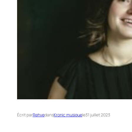
Écrit par
Rehve
dans
Kronic musique
le
31 juillet 2023