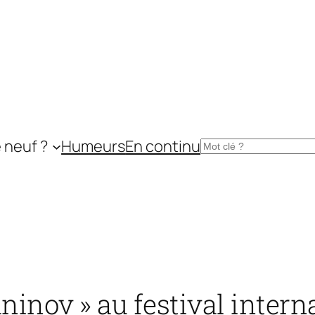
 neuf ?
Humeurs
En continu
Rechercher
ov » au festival internat