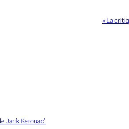
« La criti
e Jack Kerouac’.