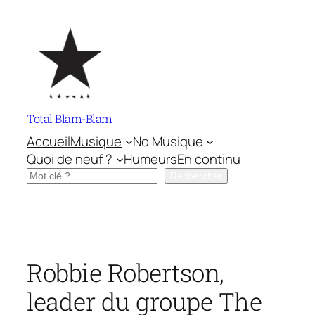
Aller
au
contenu
Total Blam-Blam
Accueil
Musique
No Musique
Quoi de neuf ?
Humeurs
En continu
Rechercher
Rechercher
Robbie Robertson,
leader du groupe The