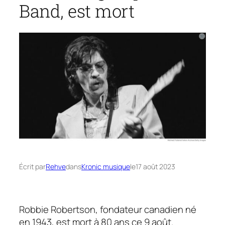
Band, est mort
Écrit par
Rehve
dans
Kronic musique
le
17 août 2023
Robbie Robertson, fondateur canadien né
en 1943, est mort à 80 ans ce 9 août.