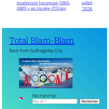
juillet
modernité heureuse (1865-
1885) » au musée d’Orsay
2026
Total Blam-Blam
Back from Suffragette City
Rechercher
Rechercher