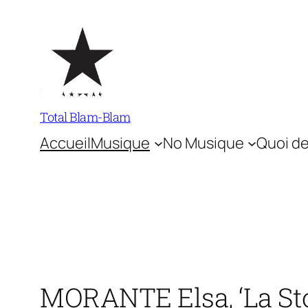
Aller
au
contenu
Total Blam-Blam
Accueil
Musique
No Musique
Quoi de
MORANTE Elsa, ‘La Sto