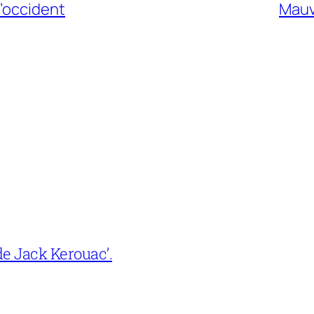
l’occident
Mauv
e Jack Kerouac’.