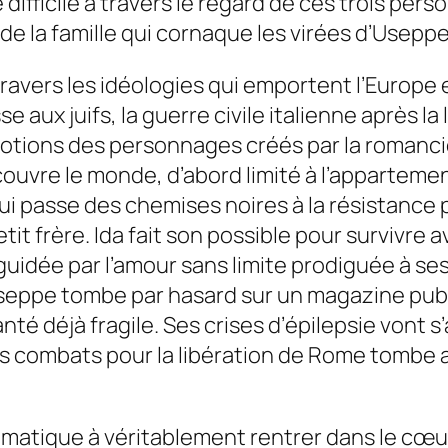
ifficile à travers le regard de ces trois perso
e la famille qui cornaque les virées d’Usepp
vers les idéologies qui emportent l’Europe et 
se aux juifs, la guerre civile italienne après la
 émotions des personnages créés par la romanc
uvre le monde, d’abord limité à l’appartement
i passe des chemises noires à la résistance 
t frère. Ida fait son possible pour survivre 
 guidée par l’amour sans limite prodiguée à ses
Useppe tombe par hasard sur un magazine publ
té déjà fragile. Ses crises d’épilepsie vont s
les combats pour la libération de Rome tombe 
matique à véritablement rentrer dans le cœu