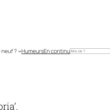
 neuf ?
Humeurs
En continu
Rechercher
ria’.