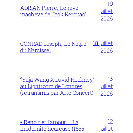
19
ADRIAN Pierre, ‘Le rêve
juillet
inachevé de Jack Kerouac’.
2026
18 juillet
CONRAD Joseph, ‘Le Nègre
du Narcisse’.
2026
13
“Yuja Wang X David Hockney”
juillet
au Lightroom de Londres
(retransmis par Arte Concert)
2026
12
« Renoir et l’amour – La
juillet
modernité heureuse (1865-