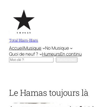
Aller
au
contenu
Total Blam-Blam
Accueil
Musique
No Musique
Quoi de neuf ?
Humeurs
En continu
Rechercher
Rechercher
Le Hamas toujours là