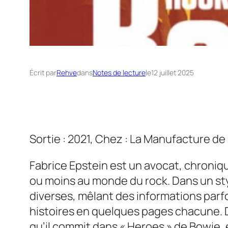
Écrit par
Rehve
dans
Notes de lecture
le
12 juillet 2025
Sortie : 2021, Chez : La Manufacture de 
Fabrice Epstein est un avocat, chroniqu
ou moins au monde du rock. Dans un styl
diverses, mêlant des informations parfoi
histoires en quelques pages chacune. De
qu’il commit dans « Heroes » de Bowie,