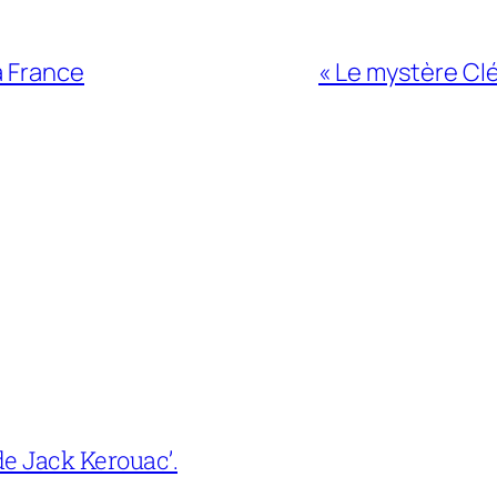
a France
« Le mystère Clé
e Jack Kerouac’.