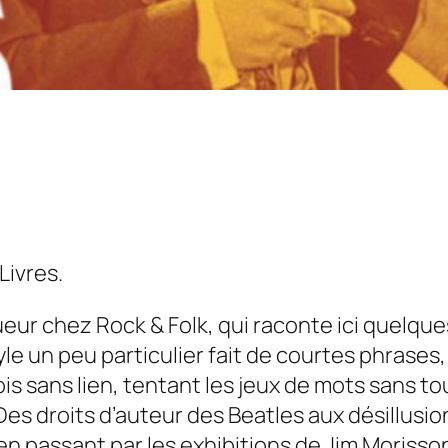
Livres.
eur chez Rock & Folk, qui raconte ici quelques
e un peu particulier fait de courtes phrases,
s sans lien, tentant les jeux de mots sans touj
s droits d’auteur des Beatles aux désillusion
 en passant par les exhibitions de Jim Moriss