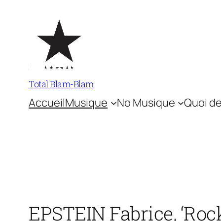
Aller
au
contenu
Total Blam-Blam
Accueil
Musique
No Musique
Quoi de
EPSTEIN Fabrice, ‘Rock’