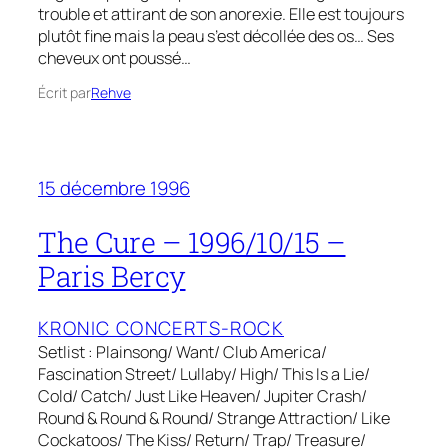
trouble et attirant de son anorexie. Elle est toujours
plutôt fine mais la peau s’est décollée des os… Ses
cheveux ont poussé…
Écrit par
Rehve
15 décembre 1996
The Cure – 1996/10/15 –
Paris Bercy
KRONIC CONCERTS-ROCK
Setlist : Plainsong/ Want/ Club America/
Fascination Street/ Lullaby/ High/ This Is a Lie/
Cold/ Catch/ Just Like Heaven/ Jupiter Crash/
Round & Round & Round/ Strange Attraction/ Like
Cockatoos/ The Kiss/ Return/ Trap/ Treasure/