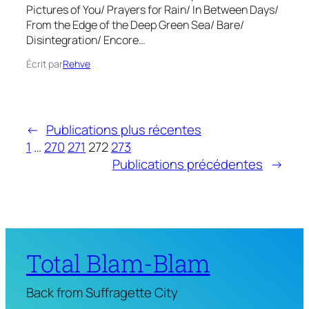
Pictures of You/ Prayers for Rain/ In Between Days/
From the Edge of the Deep Green Sea/ Bare/
Disintegration/ Encore…
Écrit par
Rehve
←
Publications plus récentes
1
…
270
271
272
273
Publications précédentes
→
Total Blam-Blam
Back from Suffragette City