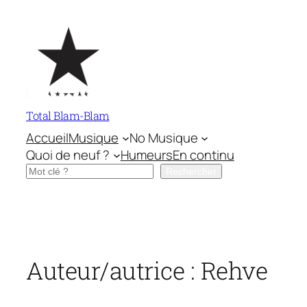
Aller
au
contenu
Total Blam-Blam
Accueil
Musique
No Musique
Quoi de neuf ?
Humeurs
En continu
Rechercher
Rechercher
Auteur/autrice :
Rehve