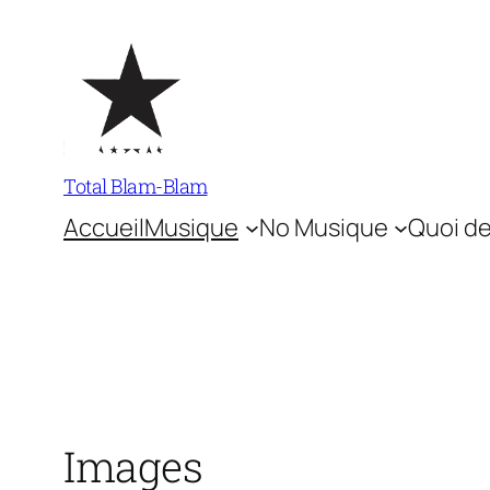
Aller
au
contenu
Total Blam-Blam
Accueil
Musique
No Musique
Quoi de
Images