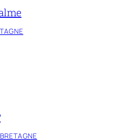
calme
ETAGNE
?
-BRETAGNE