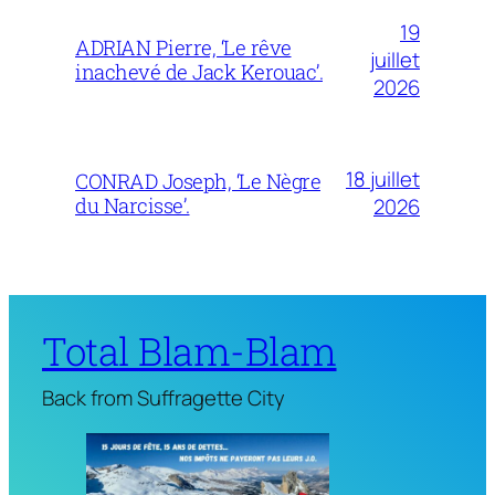
19
ADRIAN Pierre, ‘Le rêve
juillet
inachevé de Jack Kerouac’.
2026
18 juillet
CONRAD Joseph, ‘Le Nègre
du Narcisse’.
2026
Total Blam-Blam
Back from Suffragette City