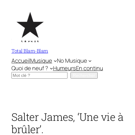
Aller
au
contenu
Total Blam-Blam
Accueil
Musique
No Musique
Quoi de neuf ?
Humeurs
En continu
Rechercher
Rechercher
Salter James, ‘Une vie à
brûler’.