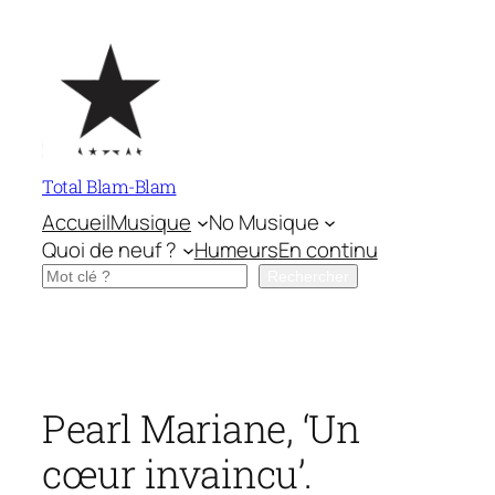
Aller
au
contenu
Total Blam-Blam
Accueil
Musique
No Musique
Quoi de neuf ?
Humeurs
En continu
Rechercher
Rechercher
Pearl Mariane, ‘Un
cœur invaincu’.