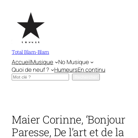
Aller
au
contenu
Total Blam-Blam
Accueil
Musique
No Musique
Quoi de neuf ?
Humeurs
En continu
Rechercher
Rechercher
Maier Corinne, ‘Bonjour
Paresse, De l’art et de la