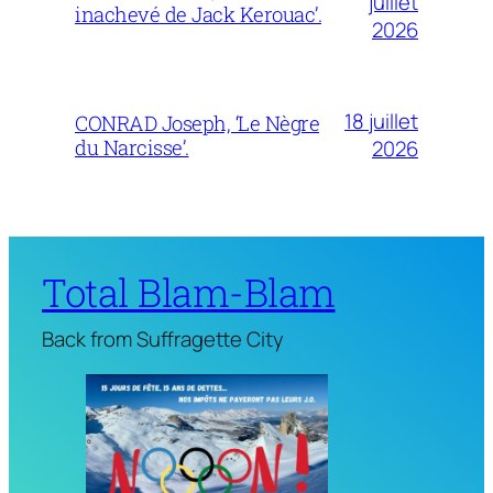
juillet
inachevé de Jack Kerouac’.
2026
18 juillet
CONRAD Joseph, ‘Le Nègre
du Narcisse’.
2026
Total Blam-Blam
Back from Suffragette City