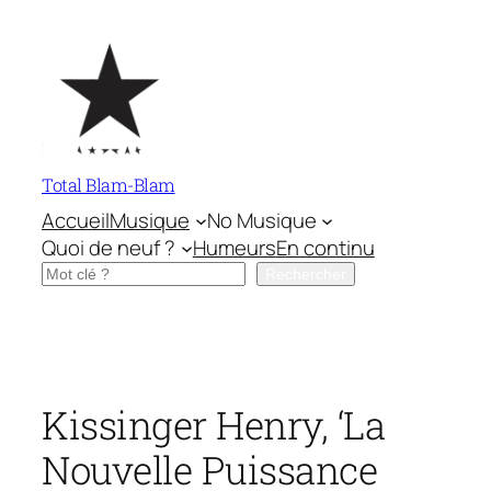
Aller
au
contenu
Total Blam-Blam
Accueil
Musique
No Musique
Quoi de neuf ?
Humeurs
En continu
Rechercher
Rechercher
Kissinger Henry, ‘La
Nouvelle Puissance