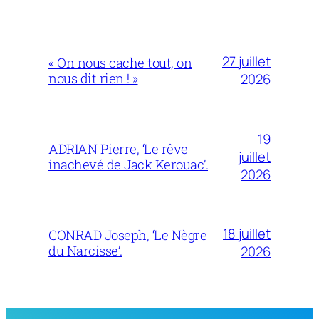
27 juillet
« On nous cache tout, on
nous dit rien ! »
2026
19
ADRIAN Pierre, ‘Le rêve
juillet
inachevé de Jack Kerouac’.
2026
18 juillet
CONRAD Joseph, ‘Le Nègre
du Narcisse’.
2026