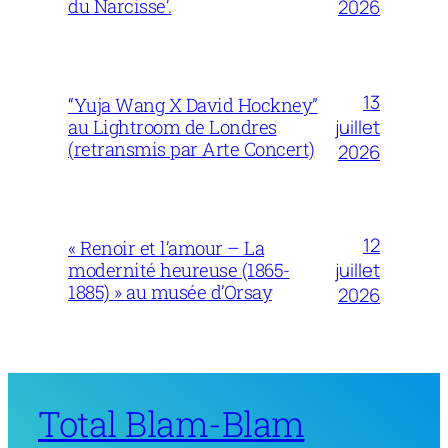
du Narcisse’.
2026
13
“Yuja Wang X David Hockney”
juillet
au Lightroom de Londres
(retransmis par Arte Concert)
2026
12
« Renoir et l’amour – La
juillet
modernité heureuse (1865-
1885) » au musée d’Orsay
2026
Total Blam-Blam