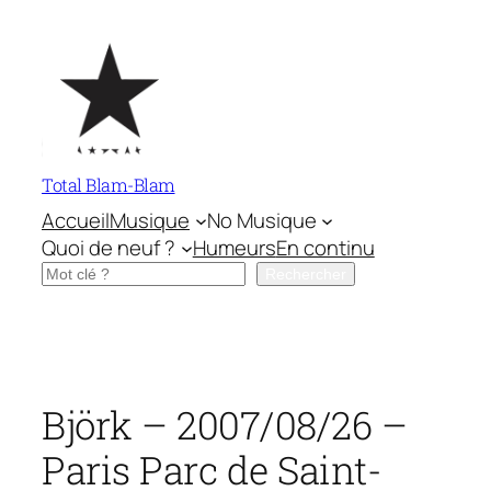
Aller
au
contenu
Total Blam-Blam
Accueil
Musique
No Musique
Quoi de neuf ?
Humeurs
En continu
Rechercher
Rechercher
Björk – 2007/08/26 –
Paris Parc de Saint-