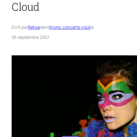
Cloud
Écrit par
Rehve
dans
Kronic concerts-rock
le
26 septembre 2007