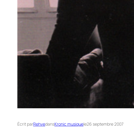
Écrit par
Rehve
dans
Kronic musique
le
26 septembre 2007