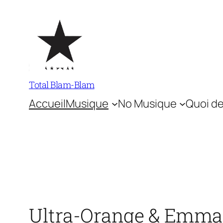
Aller
au
contenu
Total Blam-Blam
Accueil
Musique
No Musique
Quoi de
Ultra-Orange & Emma