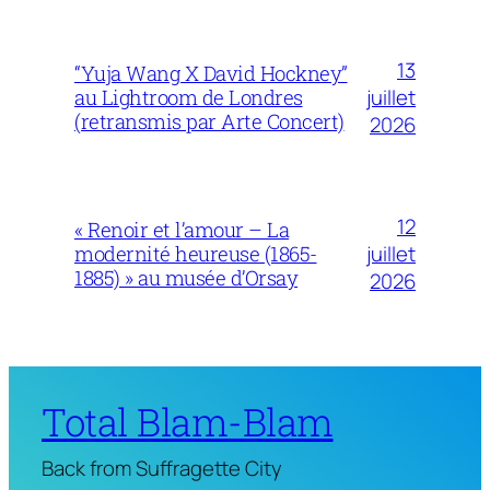
13
“Yuja Wang X David Hockney”
juillet
au Lightroom de Londres
(retransmis par Arte Concert)
2026
12
« Renoir et l’amour – La
juillet
modernité heureuse (1865-
1885) » au musée d’Orsay
2026
Total Blam-Blam
Back from Suffragette City