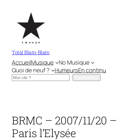
Aller
au
contenu
Total Blam-Blam
Accueil
Musique
No Musique
Quoi de neuf ?
Humeurs
En continu
Rechercher
Rechercher
BRMC – 2007/11/20 –
Paris l’Elysée