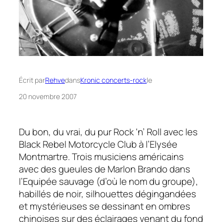
Écrit par
Rehve
dans
Kronic concerts-rock
le
20 novembre 2007
Du bon, du vrai, du pur
Rock ‘n’ Roll
avec les
Black Rebel Motorcycle Club
à l’Elysée
Montmartre. Trois musiciens américains
avec des gueules de
Marlon Brando
dans
l’Equipée sauvage
(d’où le nom du groupe),
habillés de noir, silhouettes dégingandées
et mystérieuses se dessinant en ombres
chinoises sur des éclairages venant du fond