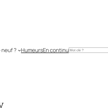
 neuf ?
Humeurs
En continu
Rechercher
y