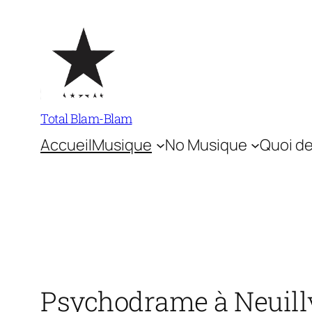
Aller
au
contenu
Total Blam-Blam
Accueil
Musique
No Musique
Quoi de
Psychodrame à Neuill