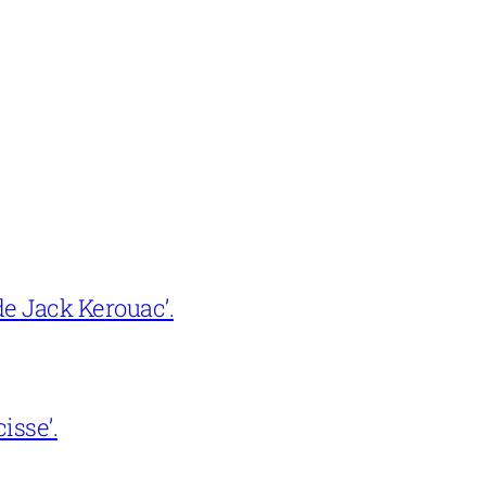
e Jack Kerouac’.
isse’.