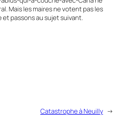
e Fabius-qui-a-couché-avec-
Carla ­
ne
l. Mais les maires ne votent pas les
e et passons au sujet suivant.
Catastrophe à Neuilly
→