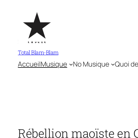
Aller
au
contenu
Total Blam-Blam
Accueil
Musique
No Musique
Quoi de
Rébellion maoïste en