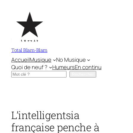
Aller
au
contenu
Total Blam-Blam
Accueil
Musique
No Musique
Quoi de neuf ?
Humeurs
En continu
Rechercher
Rechercher
L’intelligentsia
française penche à