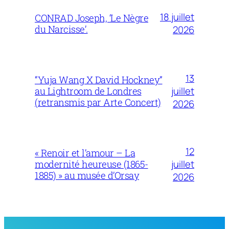
18 juillet
CONRAD Joseph, ‘Le Nègre
du Narcisse’.
2026
13
“Yuja Wang X David Hockney”
juillet
au Lightroom de Londres
(retransmis par Arte Concert)
2026
12
« Renoir et l’amour – La
juillet
modernité heureuse (1865-
1885) » au musée d’Orsay
2026