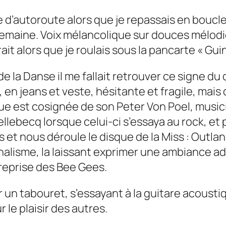
e d’autoroute alors que je repassais en boucl
semaine. Voix mélancolique sur douces mélodi
ait alors que je roulais sous la pancarte « Gu
la Danse il me fallait retrouver ce signe du de
en jeans et veste, hésitante et fragile, mais
ue est cosignée de son
Peter Von Poel,
musici
becq lorsque celui-ci s’essaya au rock, et pr
s et nous déroule le disque de la Miss :
Outlan
nnalisme, la laissant exprimer une ambiance a
 reprise des
Bee Gees.
 un tabouret, s’essayant à la guitare acoustiq
 le plaisir des autres.