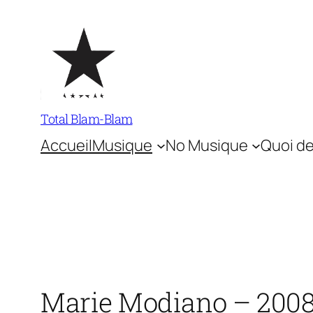
Aller
au
contenu
Total Blam-Blam
Accueil
Musique
No Musique
Quoi de
Marie Modiano – 2008/