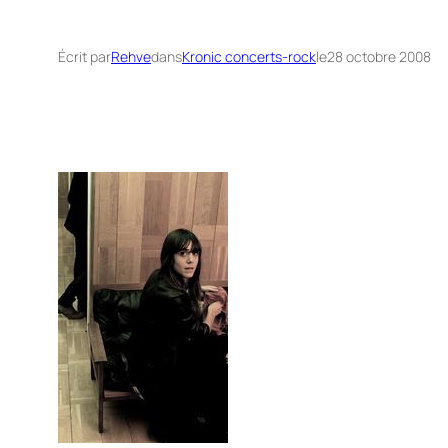
Écrit par
Rehve
dans
Kronic concerts-rock
le
28 octobre 2008