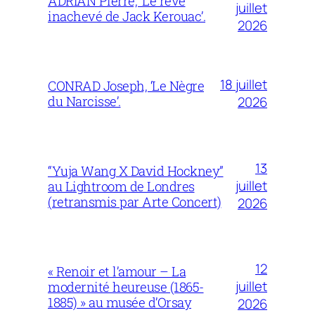
ADRIAN Pierre, ‘Le rêve
juillet
inachevé de Jack Kerouac’.
2026
18 juillet
CONRAD Joseph, ‘Le Nègre
du Narcisse’.
2026
13
“Yuja Wang X David Hockney”
juillet
au Lightroom de Londres
(retransmis par Arte Concert)
2026
12
« Renoir et l’amour – La
juillet
modernité heureuse (1865-
1885) » au musée d’Orsay
2026