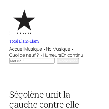
Aller
au
contenu
Total Blam-Blam
Accueil
Musique
No Musique
Quoi de neuf ?
Humeurs
En continu
Rechercher
Rechercher
Ségolène unit la
gauche contre elle