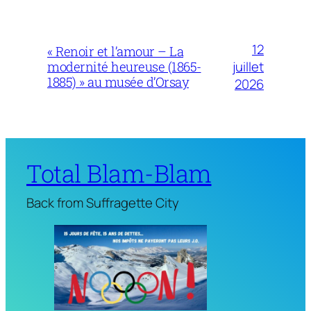
12
« Renoir et l’amour – La
juillet
modernité heureuse (1865-
1885) » au musée d’Orsay
2026
Total Blam-Blam
Back from Suffragette City