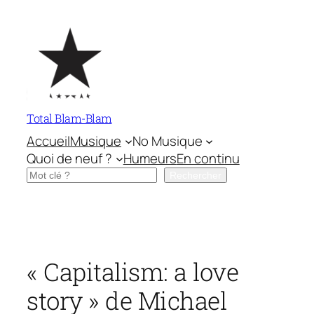
Aller
au
contenu
Total Blam-Blam
Accueil
Musique
No Musique
Quoi de neuf ?
Humeurs
En continu
Rechercher
Rechercher
« Capitalism: a love
story » de Michael