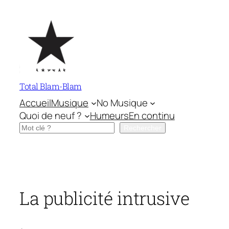
Aller
au
contenu
Total Blam-Blam
Accueil
Musique
No Musique
Quoi de neuf ?
Humeurs
En continu
Rechercher
Rechercher
La publicité intrusive