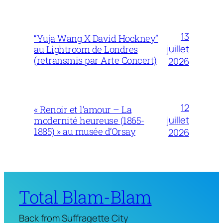
13
“Yuja Wang X David Hockney”
juillet
au Lightroom de Londres
(retransmis par Arte Concert)
2026
12
« Renoir et l’amour – La
juillet
modernité heureuse (1865-
1885) » au musée d’Orsay
2026
Total Blam-Blam
Back from Suffragette City