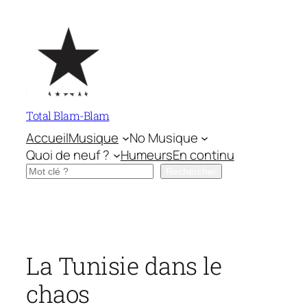
Aller
au
contenu
Total Blam-Blam
Accueil
Musique
No Musique
Quoi de neuf ?
Humeurs
En continu
Rechercher
Rechercher
La Tunisie dans le
chaos