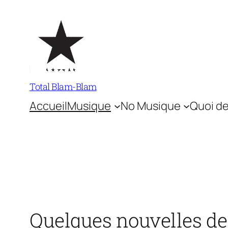
Aller
au
contenu
Total Blam-Blam
Accueil
Musique
No Musique
Quoi de
Quelques nouvelles de