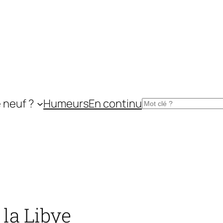
 neuf ?
Humeurs
En continu
Rechercher
 la Libye