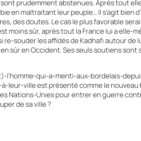
se sont prudemment abstenues. Après tout ell
ie en maltraitant leur peuple… Il s’agit bien 
ures, des doutes. Le cas le plus favorable sera
est moins sûr, après tout la France lui a el
 re-souder les affidés de Kadhafi autour de lu
bien sûr en Occident. Ses seuls soutiens sont 
)-l’homme-qui-a-menti-aux-bordelais-depui
à-leur-ville est présenté comme le nouveau hé
es Nations-Unies pour entrer en guerre contre
per de sa ville ?