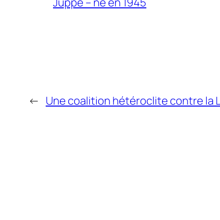
Juppé – né en 1945
←
Une coalition hétéroclite contre la 