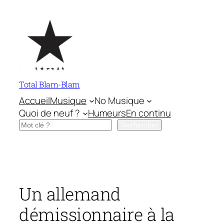
Aller
au
contenu
Total Blam-Blam
Accueil
Musique
No Musique
Quoi de neuf ?
Humeurs
En continu
Rechercher
Rechercher
Un allemand
démissionnaire à la