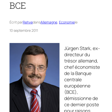
BCE
Écrit par
Rehve
dans
Allemagne
, 
Economie
le
10 septembre 2011
Jürgen Stark, ex-
directeur du
trésor allemand,
chef économiste
de la Banque
centrale
européenne
(BCE),
démissionne de
ce dernier poste
pour
raisons