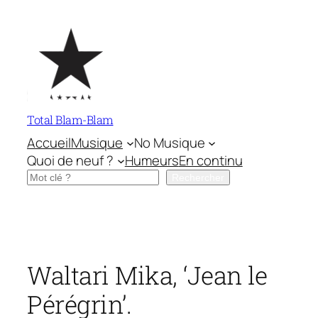
Aller
au
contenu
Total Blam-Blam
Accueil
Musique
No Musique
Quoi de neuf ?
Humeurs
En continu
Rechercher
Rechercher
Waltari Mika, ‘Jean le
Pérégrin’.