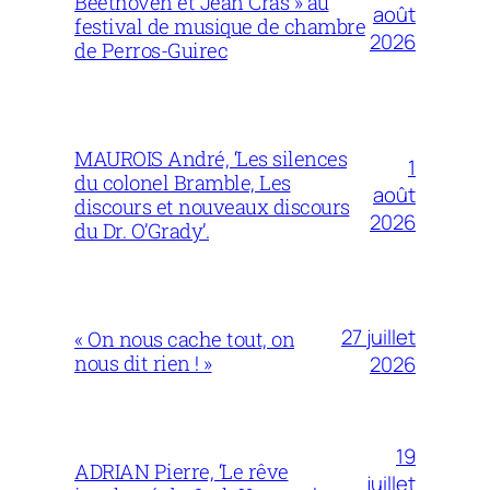
Beethoven et Jean Cras » au
août
festival de musique de chambre
2026
de Perros-Guirec
MAUROIS André, ‘Les silences
1
du colonel Bramble, Les
août
discours et nouveaux discours
2026
du Dr. O’Grady’.
27 juillet
« On nous cache tout, on
nous dit rien ! »
2026
19
ADRIAN Pierre, ‘Le rêve
juillet