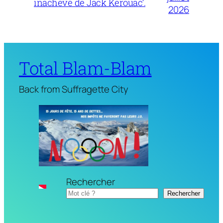
inachevé de Jack Kerouac’.
2026
Total Blam-Blam
Back from Suffragette City
Rechercher
Rechercher