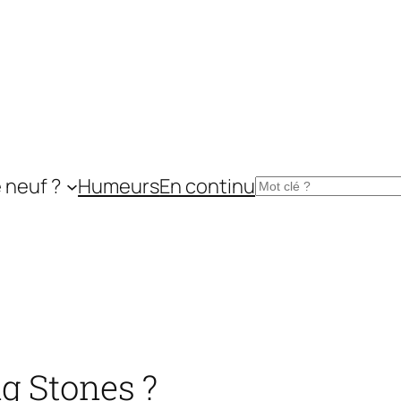
 neuf ?
Humeurs
En continu
Rechercher
g Stones ?