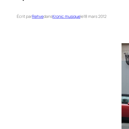
Écrit par
Rehve
dans
Kronic musique
le
18 mars 2012