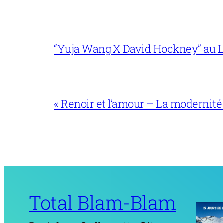
“Yuja Wang X David Hockney” au L
« Renoir et l’amour – La modernité
Total Blam-Blam