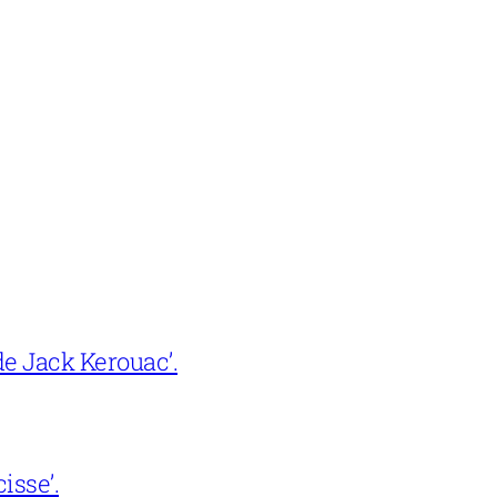
e Jack Kerouac’.
isse’.