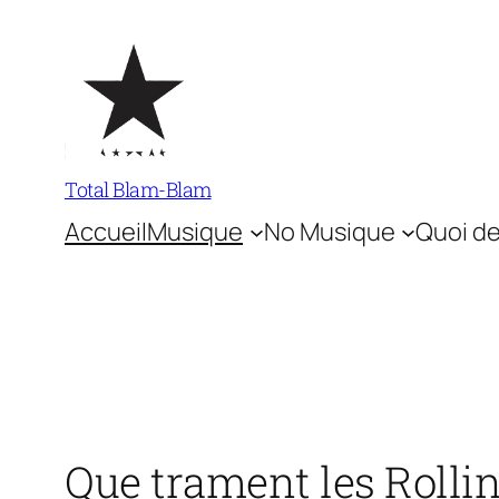
Aller
au
contenu
Total Blam-Blam
Accueil
Musique
No Musique
Quoi de
Que trament les Rollin