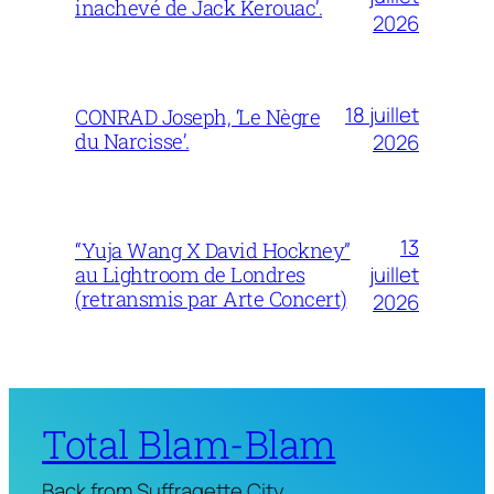
inachevé de Jack Kerouac’.
2026
18 juillet
CONRAD Joseph, ‘Le Nègre
du Narcisse’.
2026
13
“Yuja Wang X David Hockney”
juillet
au Lightroom de Londres
(retransmis par Arte Concert)
2026
Total Blam-Blam
Back from Suffragette City