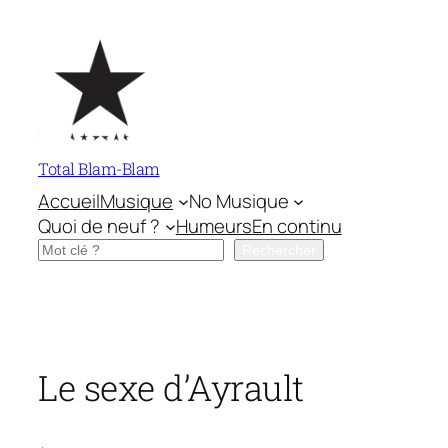
Aller
au
contenu
Total Blam-Blam
Accueil
Musique
No Musique
Quoi de neuf ?
Humeurs
En continu
Rechercher
Rechercher
Le sexe d’Ayrault