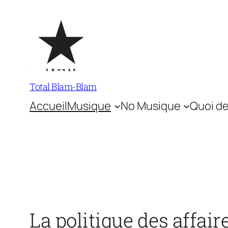
Aller
au
contenu
Total Blam-Blam
Accueil
Musique
No Musique
Quoi de
La politique des affair