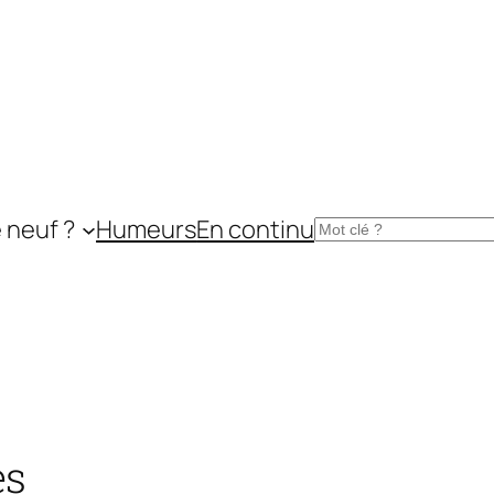
 neuf ?
Humeurs
En continu
Rechercher
es