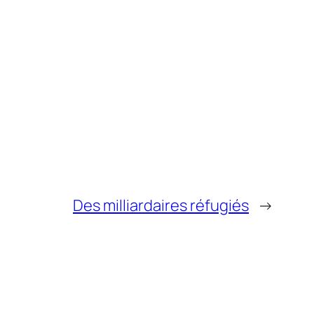
Des milliardaires réfugiés
→