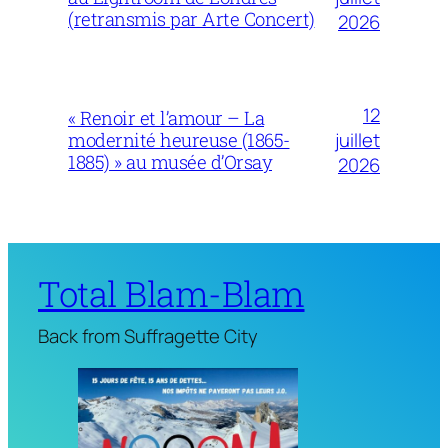
(retransmis par Arte Concert)
2026
12
« Renoir et l’amour – La
juillet
modernité heureuse (1865-
1885) » au musée d’Orsay
2026
Total Blam-Blam
Back from Suffragette City