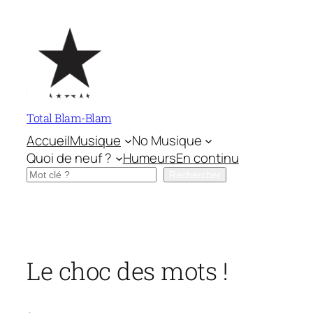
Aller
au
contenu
Total Blam-Blam
Accueil
Musique
No Musique
Quoi de neuf ?
Humeurs
En continu
Rechercher
Rechercher
Le choc des mots !