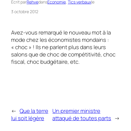
Écrit par
Rehve
dans
Economie
, 
Tics verbaux
le
3 octobre 2012
Avez-vous remarqué le nouveau mot à la
mode chez les économistes mondains :
« choc » ! Ils ne parlent plus dans leurs
salons que de choc de compétitivité, choc
fiscal, choc budgétaire, etc.
←
Que la terre
Un premier ministre
lui soit légère
attaqué de toutes parts
→