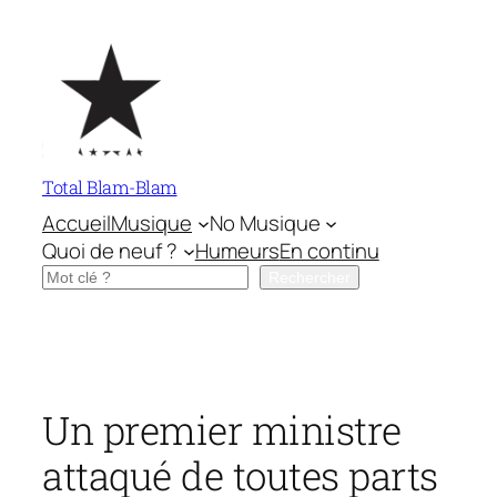
Aller
au
contenu
Total Blam-Blam
Accueil
Musique
No Musique
Quoi de neuf ?
Humeurs
En continu
Rechercher
Rechercher
Un premier ministre
attaqué de toutes parts