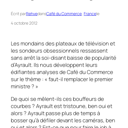
Écrit par
Rehve
dans
Café du Commerce
, 
France
le
4 octobre 2012
Les mondains des plateaux de télévision et
les sondeurs obsessionnels ressassent
sans arrêt la soi-disant baisse de popularité
d’Ayrault. Ils nous développent leurs
édifiantes analyses de Café du Commerce
sur le thème :
« faut-il remplacer le premier
ministre ? »
De quoi se mêlent-ils ces bouffeurs de
courbes ? Ayrault est tristoune, ben oui et
alors ? Ayrault passe plus de temps à
bosser qu’à défiler devant les caméras, ben
oui et alors ? Est-ce que pour faire le job à