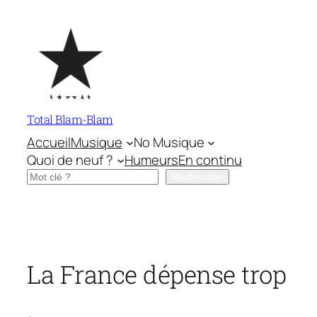
Aller
au
contenu
Total Blam-Blam
Accueil
Musique
No Musique
Quoi de neuf ?
Humeurs
En continu
Rechercher
Rechercher
La France dépense trop