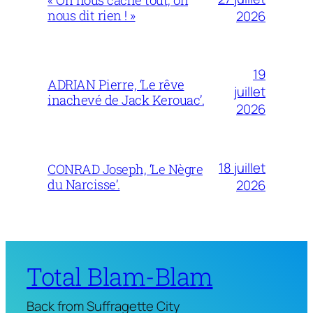
nous dit rien ! »
2026
19
ADRIAN Pierre, ‘Le rêve
juillet
inachevé de Jack Kerouac’.
2026
18 juillet
CONRAD Joseph, ‘Le Nègre
du Narcisse’.
2026
Total Blam-Blam
Back from Suffragette City