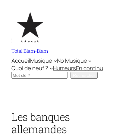
Aller
au
contenu
Total Blam-Blam
Accueil
Musique
No Musique
Quoi de neuf ?
Humeurs
En continu
Rechercher
Rechercher
Les banques
allemandes