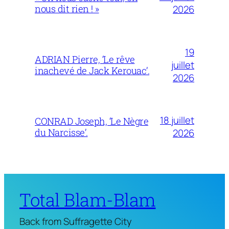
nous dit rien ! »
2026
19
ADRIAN Pierre, ‘Le rêve
juillet
inachevé de Jack Kerouac’.
2026
18 juillet
CONRAD Joseph, ‘Le Nègre
du Narcisse’.
2026
Total Blam-Blam
Back from Suffragette City