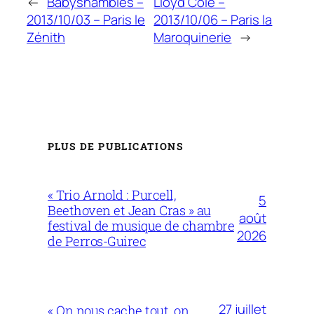
←
Babyshambles –
Lloyd Cole –
2013/10/03 – Paris le
2013/10/06 – Paris la
Zénith
Maroquinerie
→
PLUS DE PUBLICATIONS
« Trio Arnold : Purcell,
5
Beethoven et Jean Cras » au
août
festival de musique de chambre
2026
de Perros-Guirec
27 juillet
« On nous cache tout, on