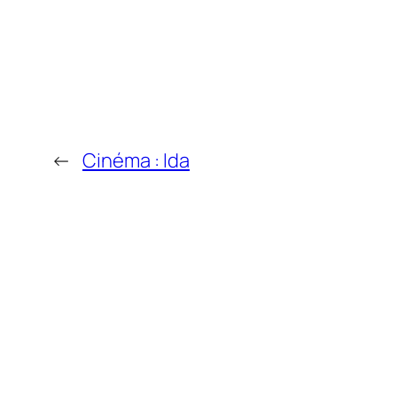
←
Cinéma : Ida