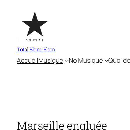
Aller
au
contenu
Total Blam-Blam
Accueil
Musique
No Musique
Quoi de
Marseille engluée