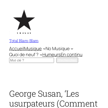
Aller
au
contenu
Total Blam-Blam
Accueil
Musique
No Musique
Quoi de neuf ?
Humeurs
En continu
Rechercher
Rechercher
George Susan, ‘Les
usurpateurs (Comment