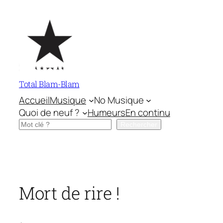
Aller
au
contenu
Total Blam-Blam
Accueil
Musique
No Musique
Quoi de neuf ?
Humeurs
En continu
Rechercher
Rechercher
Mort de rire !