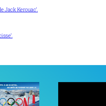
e Jack Kerouac’.
isse’.