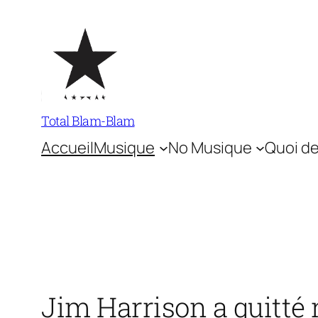
Aller
au
contenu
Total Blam-Blam
Accueil
Musique
No Musique
Quoi de
Jim Harrison a quitté