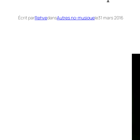
Écrit par
Rehve
dans
Autres no-musique
le
31 mars 2016