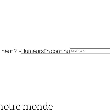
 neuf ?
Humeurs
En continu
Rechercher
 notre monde