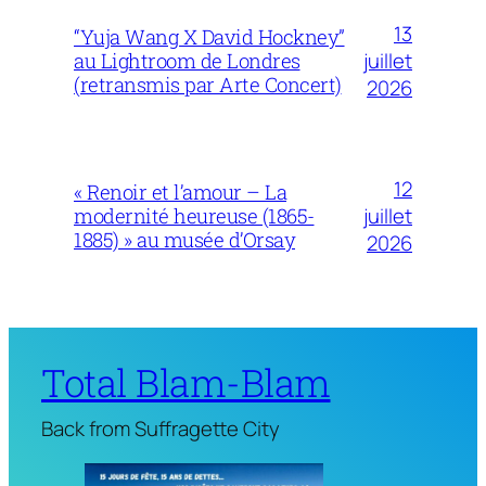
13
“Yuja Wang X David Hockney”
juillet
au Lightroom de Londres
(retransmis par Arte Concert)
2026
12
« Renoir et l’amour – La
juillet
modernité heureuse (1865-
1885) » au musée d’Orsay
2026
Total Blam-Blam
Back from Suffragette City