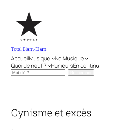
Aller
au
contenu
Total Blam-Blam
Accueil
Musique
No Musique
Quoi de neuf ?
Humeurs
En continu
Rechercher
Rechercher
Cynisme et excès