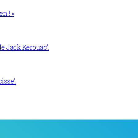
en ! »
e Jack Kerouac’.
isse’.