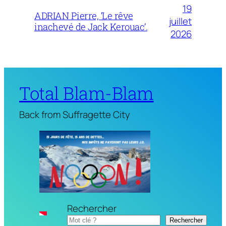
19
ADRIAN Pierre, ‘Le rêve
juillet
inachevé de Jack Kerouac’.
2026
Total Blam-Blam
Back from Suffragette City
Rechercher
Rechercher