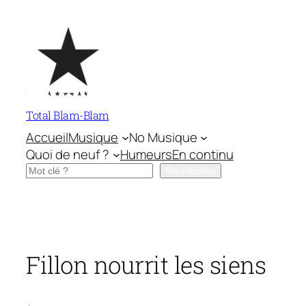
Aller
au
contenu
Total Blam-Blam
Accueil
Musique
No Musique
Quoi de neuf ?
Humeurs
En continu
Rechercher
Rechercher
Fillon nourrit les siens