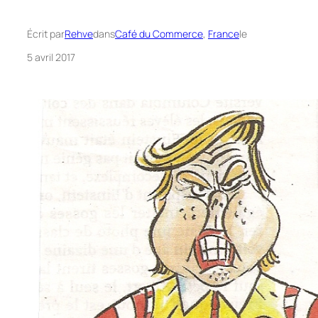
Écrit par
Rehve
dans
Café du Commerce
, 
France
le
5 avril 2017