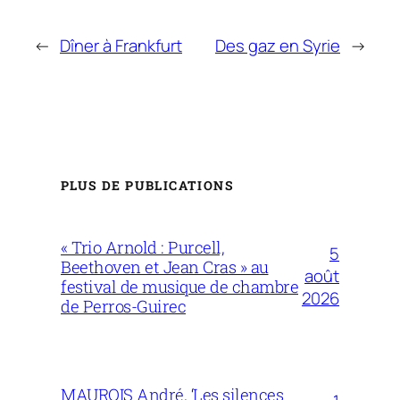
←
Dîner à Frankfurt
Des gaz en Syrie
→
PLUS DE PUBLICATIONS
« Trio Arnold : Purcell,
5
Beethoven et Jean Cras » au
août
festival de musique de chambre
2026
de Perros-Guirec
MAUROIS André, ‘Les silences