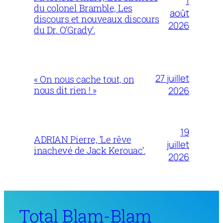
1
du colonel Bramble, Les
août
discours et nouveaux discours
2026
du Dr. O’Grady’.
27 juillet
« On nous cache tout, on
nous dit rien ! »
2026
19
ADRIAN Pierre, ‘Le rêve
juillet
inachevé de Jack Kerouac’.
2026
Total Blam-Blam