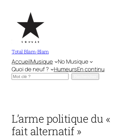
Aller
au
contenu
Total Blam-Blam
Accueil
Musique
No Musique
Quoi de neuf ?
Humeurs
En continu
Rechercher
Rechercher
L’arme politique du «
fait alternatif »