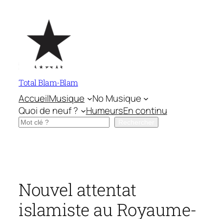
Aller
au
contenu
Total Blam-Blam
Accueil
Musique
No Musique
Quoi de neuf ?
Humeurs
En continu
Rechercher
Rechercher
Nouvel attentat
islamiste au Royaume-