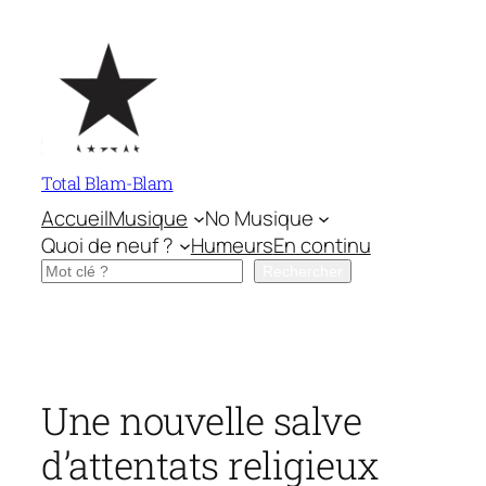
Aller
au
contenu
Total Blam-Blam
Accueil
Musique
No Musique
Quoi de neuf ?
Humeurs
En continu
Rechercher
Rechercher
Une nouvelle salve
d’attentats religieux