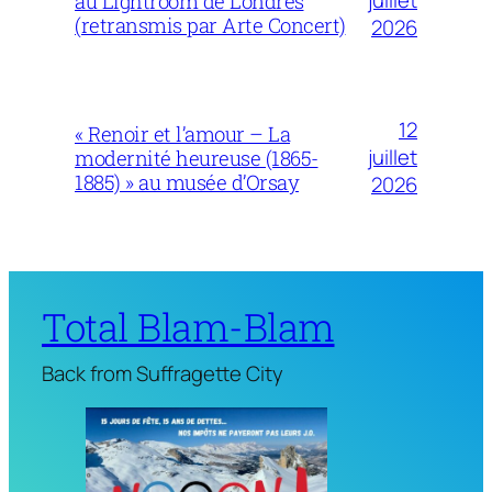
juillet
au Lightroom de Londres
(retransmis par Arte Concert)
2026
12
« Renoir et l’amour – La
juillet
modernité heureuse (1865-
1885) » au musée d’Orsay
2026
Total Blam-Blam
Back from Suffragette City