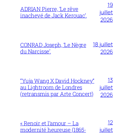
19
ADRIAN Pierre, ‘Le rêve
juillet
inachevé de Jack Kerouac’.
2026
18 juillet
CONRAD Joseph, ‘Le Nègre
du Narcisse’.
2026
13
“Yuja Wang X David Hockney”
juillet
au Lightroom de Londres
(retransmis par Arte Concert)
2026
12
« Renoir et l’amour – La
juillet
modernité heureuse (1865-