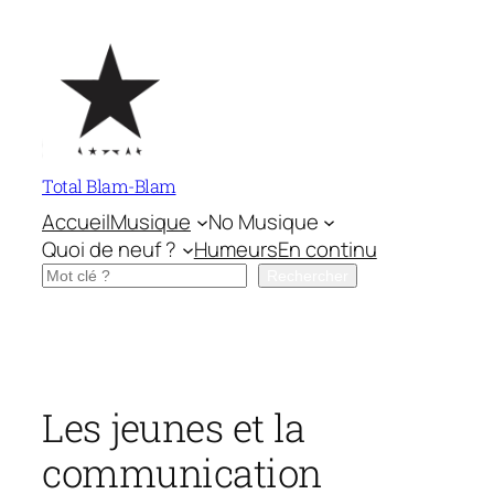
Aller
au
contenu
Total Blam-Blam
Accueil
Musique
No Musique
Quoi de neuf ?
Humeurs
En continu
Rechercher
Rechercher
Les jeunes et la
communication