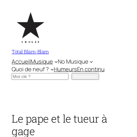
Aller
au
contenu
Total Blam-Blam
Accueil
Musique
No Musique
Quoi de neuf ?
Humeurs
En continu
Rechercher
Rechercher
Le pape et le tueur à
gage