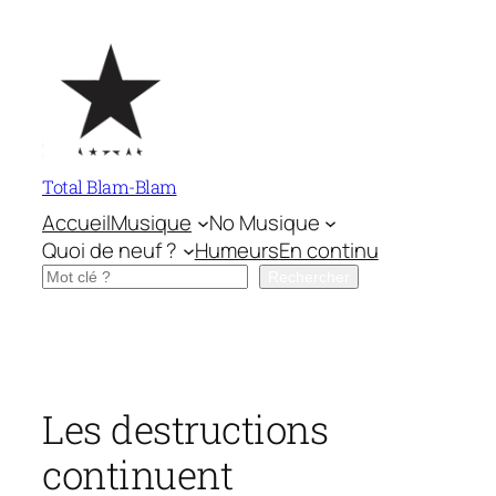
Aller
au
contenu
Total Blam-Blam
Accueil
Musique
No Musique
Quoi de neuf ?
Humeurs
En continu
Rechercher
Rechercher
Les destructions
continuent