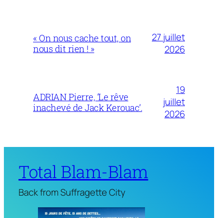
27 juillet
« On nous cache tout, on
nous dit rien ! »
2026
19
ADRIAN Pierre, ‘Le rêve
juillet
inachevé de Jack Kerouac’.
2026
Total Blam-Blam
Back from Suffragette City