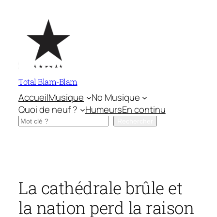
Aller
au
contenu
Total Blam-Blam
Accueil
Musique
No Musique
Quoi de neuf ?
Humeurs
En continu
Rechercher
Rechercher
La cathédrale brûle et
la nation perd la raison