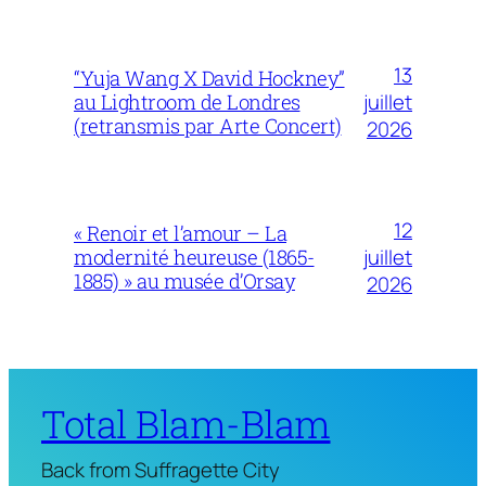
13
“Yuja Wang X David Hockney”
juillet
au Lightroom de Londres
(retransmis par Arte Concert)
2026
12
« Renoir et l’amour – La
juillet
modernité heureuse (1865-
1885) » au musée d’Orsay
2026
Total Blam-Blam
Back from Suffragette City