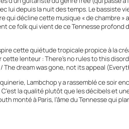
és d’un guitariste du genre
free
(qui passe à 
avec lui depuis la nuit des temps. Le bassiste
tre qui décline cette musique « de chambre » 
nt ce folk qui vient de ce
Tennesse
profond do
pire cette quiétude tropicale propice à la créa
 cette lenteur :
There’s no rules to this disord
/ The dream was gone, not its appeal (Everyth
oquinerie,
Lambchop
y a rassemblé ce soir enc
 C’est la qualité plutôt que les décibels et
outh
monté à Paris, l’âme du Tennesse qui plan