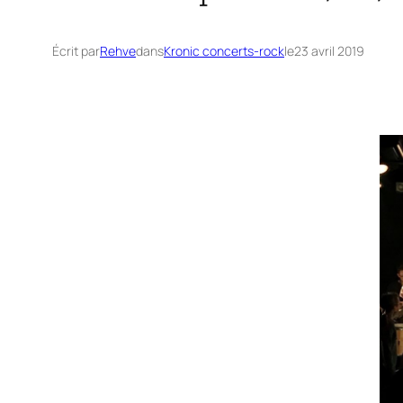
Écrit par
Rehve
dans
Kronic concerts-rock
le
23 avril 2019