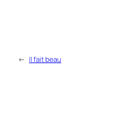
←
Il fait beau