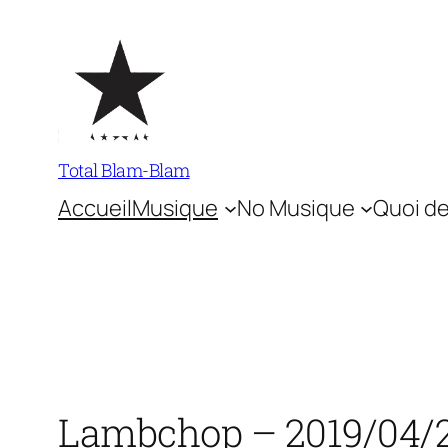
Aller
au
contenu
Total Blam-Blam
Accueil
Musique
No Musique
Quoi de
Lambchop – 2019/04/23