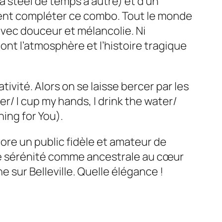
la
steel
de temps à autre) et d’un
 vient compléter ce combo. Tout le monde
avec douceur et mélancolie. Ni
nt l’atmosphère et l’histoire tragique
tivité. Alors on se laisse bercer par les
er/ I cup my hands, I drink the water/
ing for You).
ore un public fidèle et amateur de
 une sérénité comme ancestrale au cœur
e sur Belleville. Quelle élégance !