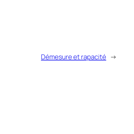
Démesure et rapacité
→