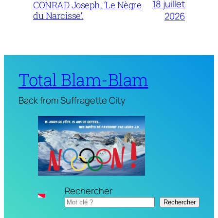
18 juillet
CONRAD Joseph, ‘Le Nègre
du Narcisse’.
2026
Total Blam-Blam
Back from Suffragette City
Rechercher
Rechercher