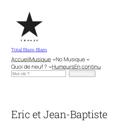
Aller
au
contenu
Total Blam-Blam
Accueil
Musique
No Musique
Quoi de neuf ?
Humeurs
En continu
Rechercher
Rechercher
Eric et Jean-Baptiste