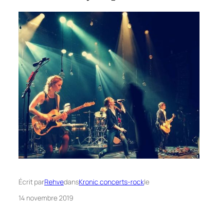
Écrit par
Rehve
dans
Kronic concerts-rock
le
14 novembre 2019