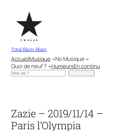
Aller
au
contenu
Total Blam-Blam
Accueil
Musique
No Musique
Quoi de neuf ?
Humeurs
En continu
Rechercher
Rechercher
Zazie – 2019/11/14 –
Paris l’Olympia