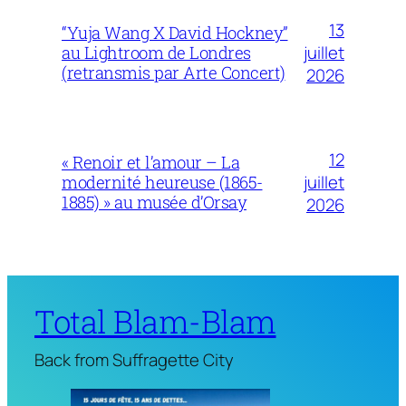
13
“Yuja Wang X David Hockney”
juillet
au Lightroom de Londres
(retransmis par Arte Concert)
2026
12
« Renoir et l’amour – La
juillet
modernité heureuse (1865-
1885) » au musée d’Orsay
2026
Total Blam-Blam
Back from Suffragette City