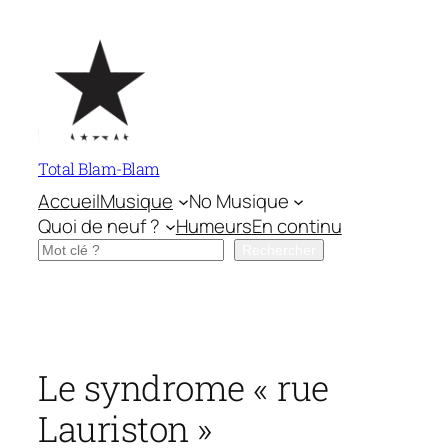
Aller
au
contenu
Total Blam-Blam
Accueil
Musique
No Musique
Quoi de neuf ?
Humeurs
En continu
Rechercher
Rechercher
Le syndrome « rue
Lauriston »