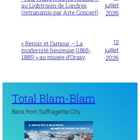
juillet
au Lightroom de Londres
(retransmis par Arte Concert)
2026
12
« Renoir et l’amour – La
juillet
modernité heureuse (1865-
1885) » au musée d’Orsay
2026
Total Blam-Blam
Back from Suffragette City