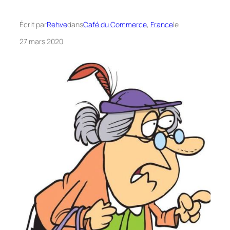
Écrit par
Rehve
dans
Café du Commerce
, 
France
le
27 mars 2020